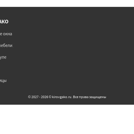
АКО
е окна
мебели
упе
ицы
© 2027 - 2026 © kirovgako.ru. Все права защищены