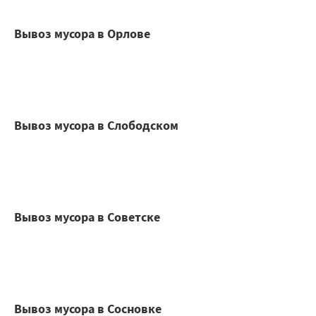
Вывоз мусора в Орлове
Вывоз мусора в Слободском
Вывоз мусора в Советске
Вывоз мусора в Сосновке