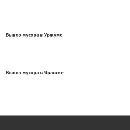
Вывоз мусора в Уржуме
Вывоз мусора в Яранске