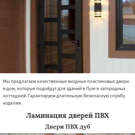
×
×
Работаем по
УЗНАТЬ ПОДРОБНЕЕ
регионам
Малмыж
Мураши
Нолинск
Омутнинск
Орлов
Слободской
Советск
Сосновка
Уржум
Яранск
Мы предлагаем качественные входные пластиковые двери
Даю согласие на обработку персональных данных
в дом, которые подойдут для зданий в Лузе и загородных
коттеджей. Гарантируем длительную безопасную службу
изделия.
Ламинация дверей ПВХ
Двери ПВХ дуб