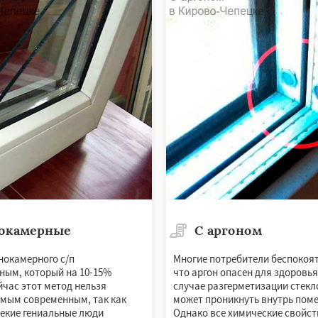
окамерные
С аргоном
нокамерного с/п
Многие потребители беспокоят
ным, который на 10-15%
что аргон опасен для здоровья
йчас этот метод нельзя
случае разгерметизации стекл
амым современным, так как
может проникнуть внутрь пом
екие гениальные люди
Однако все химические свойст