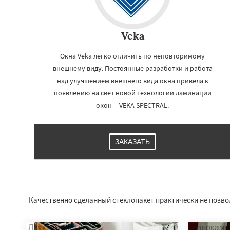
Veka
Окна Veka легко отличить по неповторимому
внешнему виду. Постоянные разработки и работа
над улучшением внешнего вида окна привела к
появлению на свет новой технологии ламинации
окон – VEKA SPECTRAL.
ЗАКАЗАТЬ
Работае
регио
Кирс
Котельнич
Нолинск
Омутни
Качественно сделанный стеклопакет практически не позвол
Советск
Соснов