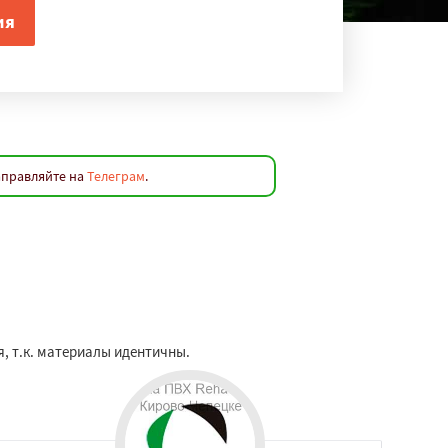
аправляйте на
Телеграм
.
я, т.к. материалы идентичны.