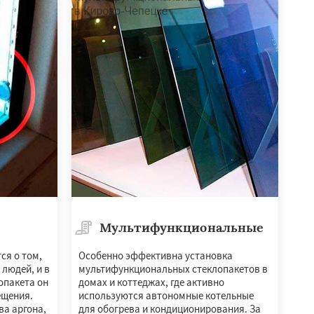
Мультифункциональные
ся о том,
Особенно эффективна установка
 людей, и в
мультифункциональных стеклопакетов в
опакета он
домах и коттеджах, где активно
ещения.
используются автономные котельные
ва аргона,
для обогрева и кондиционирования. За