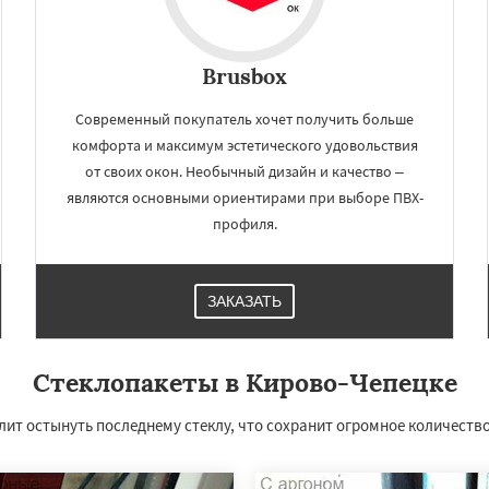
Brusbox
Современный покупатель хочет получить больше
комфорта и максимум эстетического удовольствия
от своих окон. Необычный дизайн и качество –
являются основными ориентирами при выборе ПВХ-
профиля.
×
×
ЗАКАЗАТЬ
м по
нам
Стеклопакеты в Кирово-Чепецке
Луза
Малмыж
Мураши
нск
Орлов
Слободской
ит остынуть последнему стеклу, что сохранит огромное количеств
ка
Уржум
Яранск
Даю согласие на обработку персональных данных