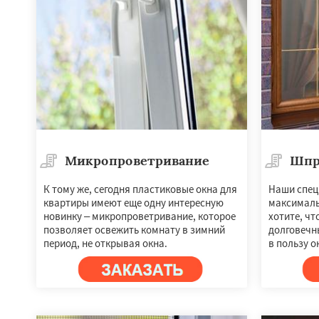
Микропроветривание
Шпр
К тому же, сегодня пластиковые окна для
Наши спец
квартиры имеют еще одну интересную
максималь
новинку – микропроветривание, которое
хотите, чт
позволяет освежить комнату в зимний
долговечн
период, не открывая окна.
в пользу о