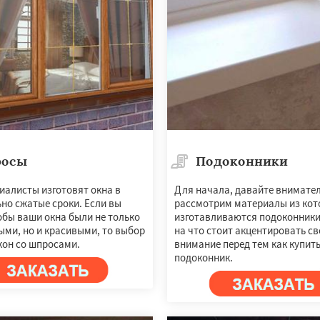
осы
Подоконники
иалисты изготовят окна в
Для начала, давайте внимате
но сжатые сроки. Если вы
рассмотрим материалы из кот
обы ваши окна были не только
изготавливаются подоконники,
ыми, но и красивыми, то выбор
на что стоит акцентировать св
кон со шпросами.
внимание перед тем как купит
подоконник.