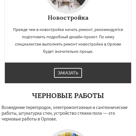
Новостройка
×
×
Прежде чем в новостройке начать ремонт, рекомендуется
Работаем по
УЗНАТЬ ПОДРОБНЕЕ
подготовить подробный дизайн-проект. По нему
специалистам выполнять ремонт новостройки в Орлове
регионам
будет значительно проще.
Слободской
Советск
Сосновка
Уржум
Яранск
ЗАКАЗАТЬ
Даю согласие на обработку персональных данных
ЧЕРНОВЫЕ РАБОТЫ
Возведение перегородок, электромонтажные и сантехнические
работы, штукатурка стен, устройство стяжки пола — это
черновые работы в Орлове.